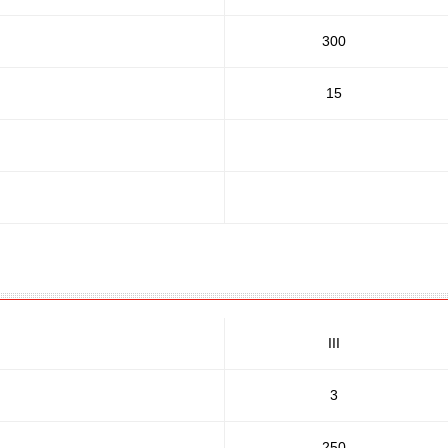
300
15
III
3
250