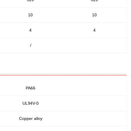
10
10
4
4
/
PA66
UL94V-0
Copper alloy