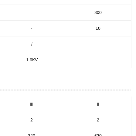
-
300
-
10
/
1.6KV
III
II
2
2
320
620