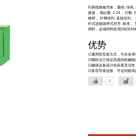
印刷线路板壳体，颜色: 绿色， 标称
接器， 电位数: 2-24， 行数: 2
峰焊， 针脚排列: 直线排列， 焊针
针式连接器样式对齐: 标准， 互
用时，必须同时使用DB2EKM
优势
☑通用型安装方式，可在全球
☑螺栓法兰保证高度的机械稳
☑确保设备设计的高度灵活性
☑多层导线连接，可达到较高
0