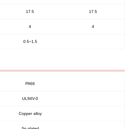
17.5
17.5
4
4
0.5~1.5
PA66
UL94V-0
Copper alloy
Sn plated