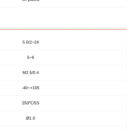
5.0/2~24
5~6
M2.5/0.4
-40~+105
250℃/5S
Ø1.0