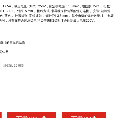
5A，额定电压（III/2）250V，额定横截面：1.5mm²，电位数: 2-24， 行数:
系列: DB301， 针距: 5 mm， 接线方式: 带导线保护装置的螺钉连接， 安装: 波峰焊，
色: 蓝色， 针脚排列: 直线排列， 焊针[P]: 3.5 mm， 每个电势的焊针数量: 1， 包装
头时，只有在符合过压类型/污染等级II/2类时才会达到最大电压250V。
备设计的高度灵活性
同位数
浏览量: 25,986