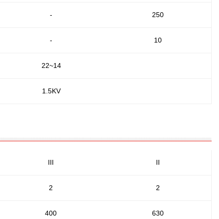
-
250
-
10
22~14
1.5KV
III
II
2
2
400
630