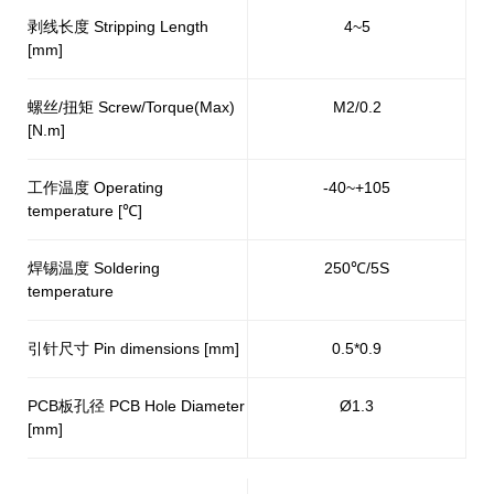
剥线长度 Stripping Length
4~5
[mm]
螺丝/扭矩 Screw/Torque(Max)
M2/0.2
[N.m]
工作温度 Operating
-40~+105
temperature [℃]
焊锡温度 Soldering
250℃/5S
temperature
引针尺寸 Pin dimensions [mm]
0.5*0.9
PCB板孔径 PCB Hole Diameter
Ø1.3
[mm]