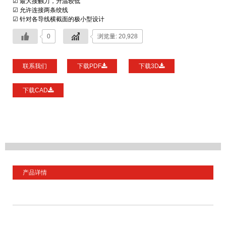
☑ 最大接触力，升温较低
☑ 允许连接两条绞线
☑ 针对各导线横截面的极小型设计
0
浏览量: 20,928
联系我们
下载PDF
下载3D
下载CAD
产品详情