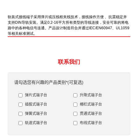
轨装式接线端子采用弹片或压线框夹线技术，接线操作方便 、抗震稳定并
支持DIN导轨安装。满足0.2-16平方所有类型的导线连接，安全可靠的将电
路中的各种电信号连通。产品设计制造符合并通过IEC/EN60947、UL1059
等相关标准测试。
联系我们
请勾选您有兴趣的产品类别*(可复选)
弹片式端子台
升降式端子台
插拔式端子台
柵栏式端子台
弹簧式端子台
贯通式端子台
轨道式端子台
布线式端子台